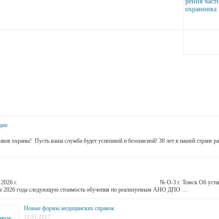
ции
ов охраны! Пусть ваша служба будет успешной и безопасной! 30 лет в нашей стране ра
нваря 2026 г. № О-3 г. Томск Об установлении стоимости
аря 2026 года следующую стоимость обучения по реализуемым АНО ДПО …
Новые формы медицинских справок
11.01.2017