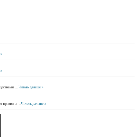
 »
 »
уществами …
Читать дальше »
ия правил и …
Читать дальше »