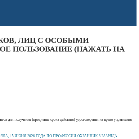
КОВ, ЛИЦ С ОСОБЫМИ
ОЕ ПОЛЬЗОВАНИЕ (НАЖАТЬ НА
 по­лу­че­ния (про­дле­ние срока дей­ствия) удо­сто­ве­ре­ния на право управления
ЯДА, 15 ИЮНЯ 2026 ГОДА ПО ПРОФЕССИИ ОХРАННИК 6 РАЗРЯДА.