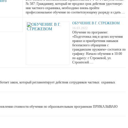
№ 587: Гражданину, который не про­длил срок действия удо­сто­ве­ре­
ния част­но­го охран­ни­ка, необ­хо­ди­мо вновь прой­ти
профессиональное обу­че­ние по соответсвующему раз­ря­ду и сдать …
ОБУЧЕНИЕ В Г. СТРЕЖЕВОМ
16.03.2022
Обучение по программе:
«Подготовка лиц в целях изучения
правил и приобретения навыков
безопасного обращения с
гражданским оружием» состоится по
графику: Начало обучения в 10.00
по адресу: г Стрежевой, ул.
Строителей …
ботает закон, который регламентирует действия сотрудников частных охранных
 обучения по образовательным программам ПРИКАЗЫВАЮ