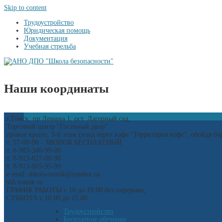
Skip to content
Трудоустройство
Юридическая помощь
Документация
Учебная стрельба
Наши координаты
г.Томск, пр.Ленина 1, ост. Лагерный сад,
Торговый центр "Гостиный двор"
правое крыло, 3-й этаж (вход через кафе "Территория кофе", обойдя б
т. 57-00-90 - ЗВОНОК БЕСПЛАТНЫЙ
т. 8-983-340-99-00
т. 8-913-827-00-90
т. 8-913-865-95-99
e-mail: shkola-tomsk@yandex.ru
shb.tomsk.ru
ГРАФИК РАБОТЫ с 10 до 19.00 без перерыва,
СУББОТА с 10.00 до 15.00
Трудоустройство
Бесплатное обучение