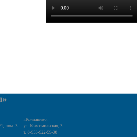
и»
г.Колпашево,
/1, пом. 3
ул. Комсомольская, 3
т. 8-953-922-59-38