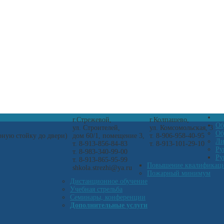
г.Стрежевой,
г.Колпашево,
Об
ул. Строителей,
ул. Комсомольская, 3
Об
арную стойку до двери)
дом 60/1, помещение 3,
т. 8-906-958-40-95
Ли
т. 8-913-856-84-83
т. 8-913-101-29-10
Ру
т. 8-983-340-99-00
Ру
т. 8-913-865-95-99
Повышение квалификац
shkola.strezhi@ya.ru
Пожарный минимум
Дистанционное обучение
Учебная стрельба
Семинары, конференции
Дополнительные услуги