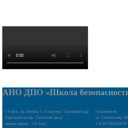
АНО ДПО «Школа безопасност
г.Томск, пр.Ленина 1, остановка "Лагерный сад"
г.Стрежевой,
Торговый центр "Гостиный двор"
ул. Строителей, 60
правое крыло, 3-й этаж,
т. 8-913-856-84-83