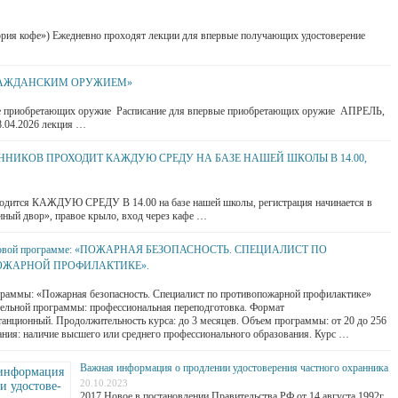
ритория кофе») Ежедневно проходят лекции для впервые получающих удостоверение
ГРАЖДАНСКИМ ОРУЖИЕМ»
иобретающих оружие Расписание для впервые приобретающих оружие АПРЕЛЬ,
8.04.2026 лекция …
НИКОВ ПРОХОДИТ КАЖДУЮ СРЕДУ НА БАЗЕ НАШЕЙ ШКОЛЫ В 14.00,
водится КАЖДУЮ СРЕДУ В 14.00 на базе нашей школы, регистрация начинается в
тиный двор», правое крыло, вход через кафе …
 новой программе: «ПОЖАРНАЯ БЕЗОПАСНОСТЬ. СПЕЦИАЛИСТ ПО
ЖАРНОЙ ПРОФИЛАКТИКЕ».
граммы: «Пожарная безопасность. Специалист по противопожарной профилактике»
ельной программы: профессиональная переподготовка. Формат
танционный. Продолжительность курса: до 3 месяцев. Объем программы: от 20 до 256
ания: наличие высшего или среднего профессионального образования. Курс …
Важная ин­фор­ма­ция о про­дле­нии удо­сто­ве­ре­ния частного охранника
20.10.2023
2017.Новое в по­ста­нов­ле­нии Пра­ви­тель­ства РФ от 14 ав­гу­ста 1992г.