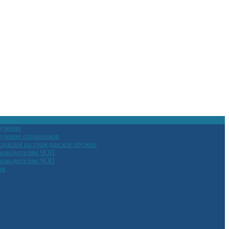
учение
учение охранников
цензия на гражданское оружие
ководителям ЧОП
ководителям ЧОП
ии